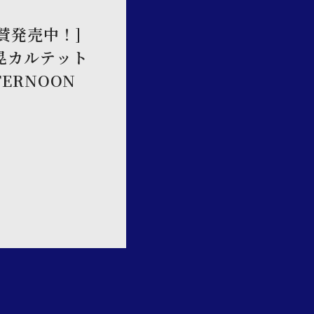
 絶賛発売中！]
田壮晃カルテット
AFTERNOON