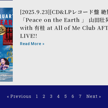
[2025.9.23][CD&LPレコード盤
「Peace on the Earth 」 山
with 有桂 at All of Me Club 
LIVE!!
Read More »
« Previous
1
2
3
4
5
6
7
Next »