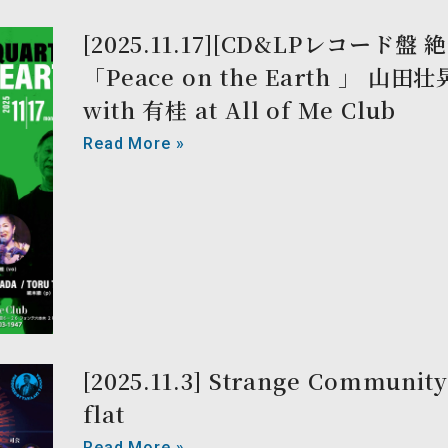
[2025.11.17][CD&LPレコード盤
「Peace on the Earth 」 山
with 有桂 at All of Me Club
Read More »
[2025.11.3] Strange Community 
flat
Read More »