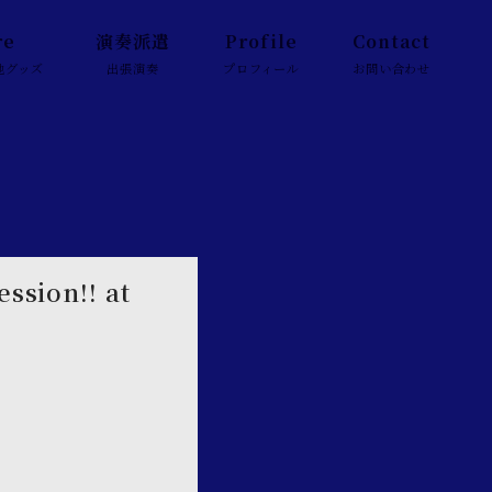
re
演奏派遣
Profile
Contact
他グッズ
出張演奏
プロフィール
お問い合わせ
ession!! at