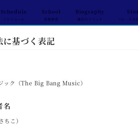
Schedule
School
Biography
Sto
スケジュール
音楽教室
過去のイベント
CD・その
法に基づく表記
（The Big Bang Music）
者名
さちこ）