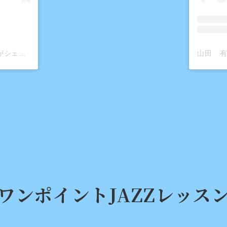
山田 有桂(@yuka.yamada.568)がシェアした投稿
ワンポイントJAZZレッス