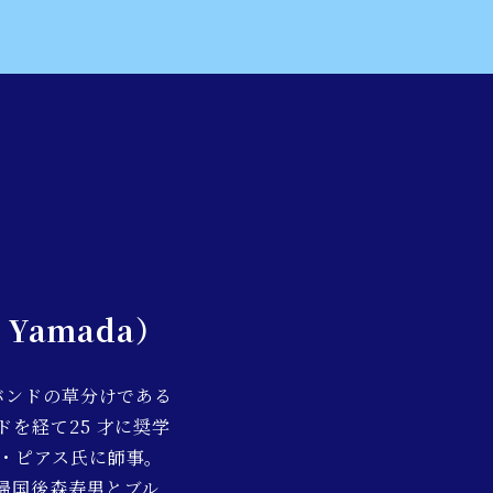
 Yamada）
バンドの草分けである
を経て25 才に奨学
・ピアス氏に師事。
帰国後森寿男とブル