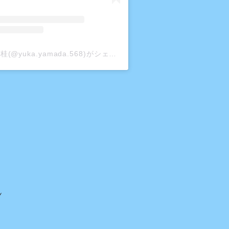
山田 有桂(@yuka.yamada.568)がシェアした投稿
ン