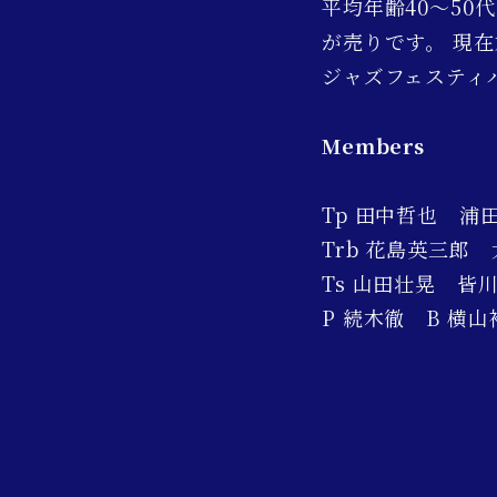
平均年齢40〜5
が売りです。 現
ジャズフェスティ
Members
Tp 田中哲也 
Trb 花島英三郎
Ts 山田壮晃 皆
P 続木徹 B 横