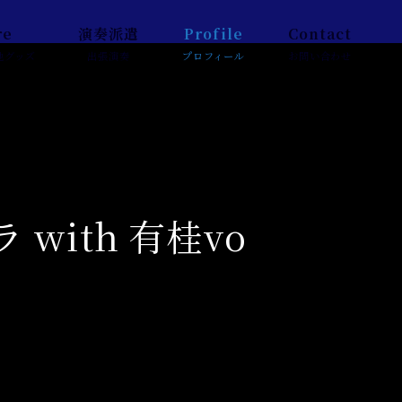
re
演奏派遣
Profile
Contact
他グッズ
出張演奏
プロフィール
お問い合わせ
ith 有桂vo