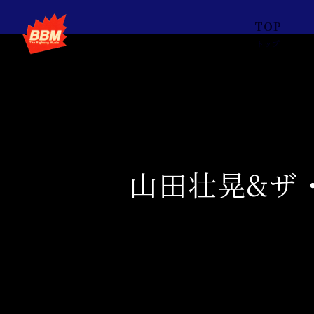
TOP
トップ
山田壮晃&ザ・