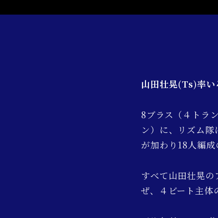
山田壮晃(Ts)率
8ブラス（４トラ
ン）に、リズム隊
が加わり18人編
すべて山田壮晃の
ぜ、４ビート主体