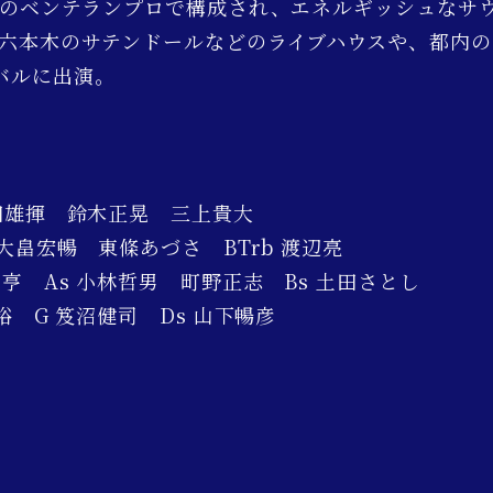
0代のベンテランプロで構成され、エネルギッシュなサ
在六本木のサテンドールなどのライブハウスや、都内
バルに出演。
浦田雄揮 鈴木正晃 三上貴大
 大畠宏暢 東條あづさ BTrb 渡辺亮
川亨 As 小林哲男 町野正志 Bs 土田さとし
山裕 G 笈沼健司 Ds 山下暢彦