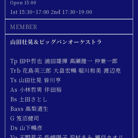
Open 15:00
1st 15:30~17:00 2nd 17:30~19:00
MEMBER
山田壮晃＆ビッグバンオーケストラ
Tp 田中哲也 浦田雄揮 高瀬龍一 仲兼一郎
Trb 花島英三郎 大畠宏暢 堀川和美 渡辺亮
Ts 山田壮晃 皆川亨
As 小林哲男 伴田裕
Bs 土田さとし
Bass 高梨道生
G 笈沼健司
Ds 山下暢彦
Vo 天野昇子 柴﨑陽子 沢村まみ 瀬戸カオリ